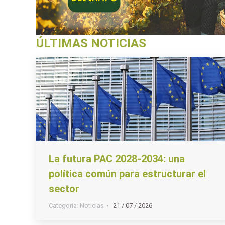
ÚLTIMAS NOTICIAS
La futura PAC 2028-2034: una
política común para estructurar el
sector
Categoria:
Noticias
21 / 07 / 2026