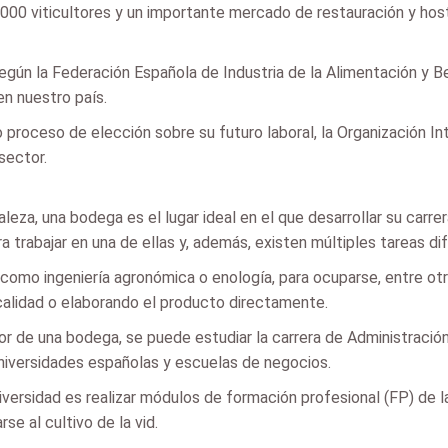
00 viticultores y un importante mercado de restauración y hoste
, según la Federación Española de Industria de la Alimentación y 
en nuestro país.
proceso de elección sobre su futuro laboral, la Organización In
sector.
leza, una bodega es el lugar ideal en el que desarrollar su carre
ra trabajar en una de ellas y, además, existen múltiples tareas d
 como ingeniería agronómica o enología, para ocuparse, entre otra
 calidad o elaborando el producto directamente.
ctor de una bodega, se puede estudiar la carrera de Administraci
niversidades españolas y escuelas de negocios.
iversidad es realizar módulos de formación profesional (FP) de la
se al cultivo de la vid.