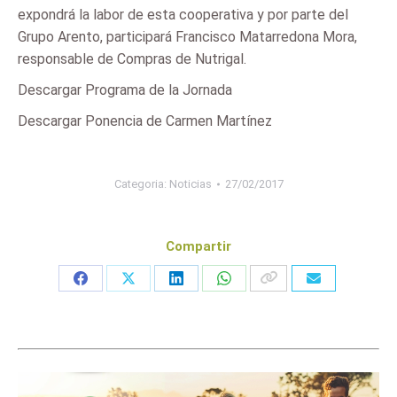
expondrá la labor de esta cooperativa y por parte del
Grupo Arento, participará Francisco Matarredona Mora,
responsable de Compras de Nutrigal.
Descargar Programa de la Jornada
Descargar Ponencia de Carmen Martínez
Categoria:
Noticias
27/02/2017
Compartir
Share
Share
Share
Share
on
on
on
on
Facebook
X
LinkedIn
WhatsApp