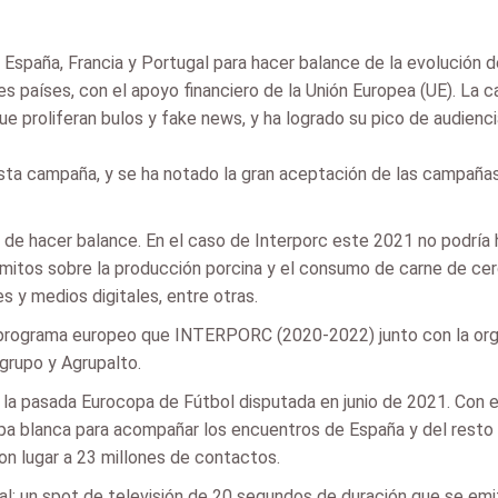
 España, Francia y Portugal para hacer balance de la evolución 
s países, con el apoyo financiero de la Unión Europea (UE). La 
e proliferan bulos y fake news, y ha logrado su pico de audienc
esta campaña, y se ha notado la gran aceptación de las campaña
o de hacer balance. En el caso de Interporc este 2021 no podría 
mitos sobre la producción porcina y el consumo de carne de cer
s y medios digitales, entre otras.
 programa europeo que INTERPORC (2020-2022) junto con la orga
grupo y Agrupalto.
 la pasada Eurocopa de Fútbol disputada en junio de 2021. Con 
a blanca para acompañar los encuentros de España y del resto de
ron lugar a 23 millones de contactos.
al: un spot de televisión de 20 segundos de duración que se emi