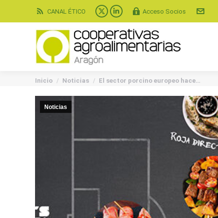
CANAL ÉTICO
Acceso Socios
X
Linkedin
page
page
opens
opens
in
in
new
new
You are here:
window
window
Inicio
Noticias
El sector porcino europeo hace…
Noticias