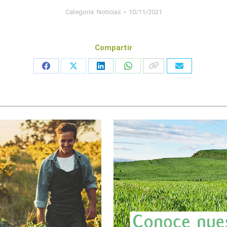
Categoria:
Noticias
10/11/2021
Compartir
Share
Share
Share
Share
on
on
on
on
Facebook
X
LinkedIn
WhatsApp