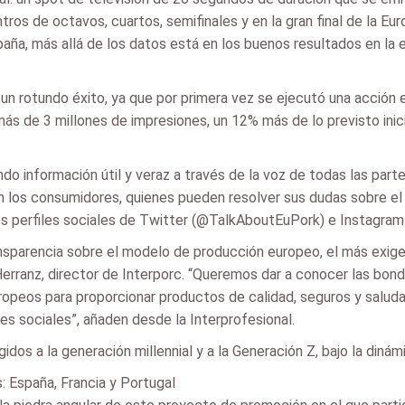
os de octavos, cuartos, semifinales y en la gran final de la Eur
aña, más allá de los datos está en los buenos resultados en la 
un rotundo éxito, ya que por primera vez se ejecutó una acción 
 más de 3 millones de impresiones, un 12% más de lo previsto ini
o información útil y veraz a través de la voz de todas las part
an los consumidores, quienes pueden resolver sus dudas sobre e
os perfiles sociales de Twitter (@TalkAboutEuPork) e Instagra
sparencia sobre el modelo de producción europeo, el más exigent
o Herranz, director de Interporc. “Queremos dar a conocer las bo
uropeos para proporcionar productos de calidad, seguros y salud
es sociales”, añaden desde la Interprofesional.
os a la generación millennial y a la Generación Z, bajo la dinámi
 España, Francia y Portugal