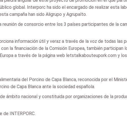
a piedra angular de este proyecto de promoción en el que partic
público global. Interporc ha sido el encargado de realizar esta l
 esta campaña han sido Aligrupo y Agrupalto.
reunión de consorcio entre los 3 países participantes de la ca
iona información útil y veraz a través de la voz de todas las 
 con la financiación de la Comisión Europea, también participan
Europa a través de la página web letstalkabouteupork.com y los
mentaria del Porcino de Capa Blanca, reconocida por el Minister
orcino de Capa Blanca ante la sociedad española.
e ámbito nacional y constituida por organizaciones de la produc
rte de INTERPORC.