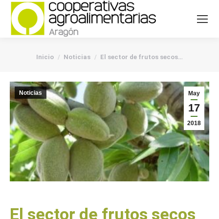
You are here:
Inicio
Noticias
El sector de frutos secos…
Noticias
May
17
2018
El sector de frutos secos