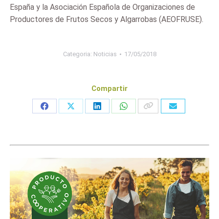
España y la Asociación Española de Organizaciones de
Productores de Frutos Secos y Algarrobas (AEOFRUSE).
Categoria:
Noticias
17/05/2018
Compartir
Share
Share
Share
Share
on
on
on
on
Facebook
X
LinkedIn
WhatsApp