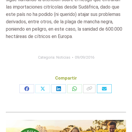
las importaciones citrícolas desde Sudáfrica, dado que
este país no ha podido (ni querido) atajar sus problemas
derivados, entre otros, de la plaga de mancha negra,
poniendo en peligro, en este caso, la sanidad de 600.000
hectáreas de cítricos en Europa.
Categoria:
Noticias
09/09/2016
Compartir
Share
Share
Share
Share
on
on
on
on
Facebook
X
LinkedIn
WhatsApp