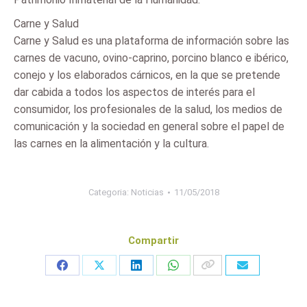
Carne y Salud
Carne y Salud es una plataforma de información sobre las
carnes de vacuno, ovino-caprino, porcino blanco e ibérico,
conejo y los elaborados cárnicos, en la que se pretende
dar cabida a todos los aspectos de interés para el
consumidor, los profesionales de la salud, los medios de
comunicación y la sociedad en general sobre el papel de
las carnes en la alimentación y la cultura.
Categoria:
Noticias
11/05/2018
Compartir
Share
Share
Share
Share
on
on
on
on