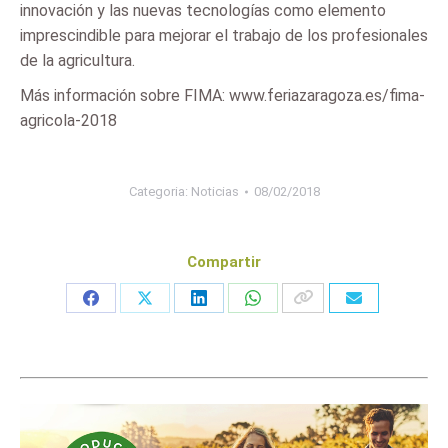
innovación y las nuevas tecnologías como elemento
imprescindible para mejorar el trabajo de los profesionales
de la agricultura.
Más información sobre FIMA: www.feriazaragoza.es/fima-
agricola-2018
Categoria:
Noticias
08/02/2018
Compartir
Share
Share
Share
Share
on
on
on
on
Facebook
X
LinkedIn
WhatsApp