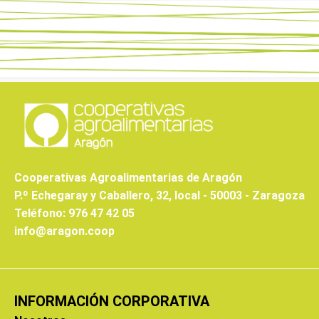
Cooperativas Agroalimentarias de Aragón
P.º Echegaray y Caballero, 32, local - 50003 - Zaragoza
Teléfono: 976 47 42 05
info@aragon.coop
INFORMACIÓN CORPORATIVA