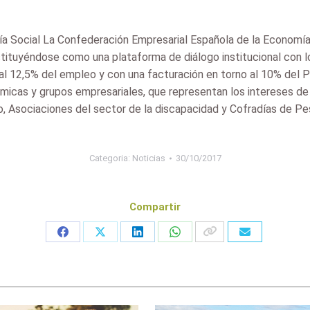
a Social La Confederación Empresarial Española de la Economía 
tituyéndose como una plataforma de diálogo institucional con l
l 12,5% del empleo y con una facturación en torno al 10% del P
micas y grupos empresariales, que representan los intereses de
, Asociaciones del sector de la discapacidad y Cofradías de P
Categoria:
Noticias
30/10/2017
Compartir
Share
Share
Share
Share
on
on
on
on
Facebook
X
LinkedIn
WhatsApp