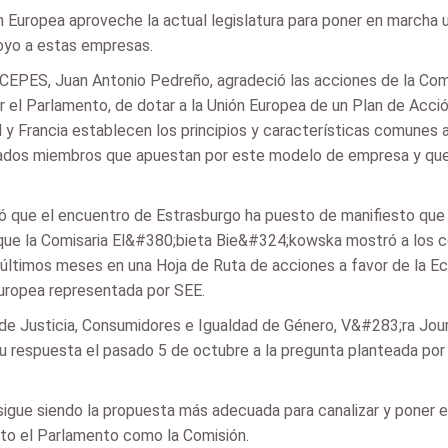
n Europea aproveche la actual legislatura para poner en march
poyo a estas empresas.
ES, Juan Antonio Pedreño, agradeció las acciones de la Comis
r el Parlamento, de dotar a la Unión Europea de un Plan de Acc
y Francia establecen los principios y características comunes a 
tados miembros que apuestan por este modelo de empresa y que 
có que el encuentro de Estrasburgo ha puesto de manifiesto qu
o que la Comisaria El&#380;bieta Bie&#324;kowska mostró a los c
últimos meses en una Hoja de Ruta de acciones a favor de la E
uropea representada por SEE.
de Justicia, Consumidores e Igualdad de Género, V&#283;ra Jour
 respuesta el pasado 5 de octubre a la pregunta planteada por 
sigue siendo la propuesta más adecuada para canalizar y poner e
to el Parlamento como la Comisión.