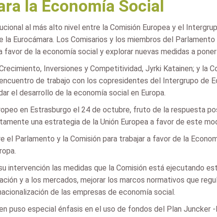
ara la Economía Social
tucional al más alto nivel entre la Comisión Europea y el Interg
 de la Eurocámara. Los Comisarios y los miembros del Parlamento
a favor de la economía social y explorar nuevas medidas a pone
recimiento, Inversiones y Competitividad, Jyrki Katainen; y la 
 encuentro de trabajo con los copresidentes del Intergrupo de
 el desarrollo de la economía social en Europa.
ropeo en Estrasburgo el 24 de octubre, fruto de la respuesta po
juntamente una estrategia de la Unión Europea a favor de este m
re el Parlamento y la Comisión para trabajar a favor de la Econo
ropa.
 su intervención las medidas que la Comisión está ejecutando est
ciación y a los mercados, mejorar los marcos normativos que re
rnacionalización de las empresas de economía social.
inen puso especial énfasis en el uso de fondos del Plan Juncker