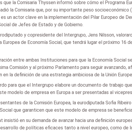
s que la Comisaria Thyssen informó sobre cómo el Programa Europ
ñadió la Comisaria que, por su importante peso socioeconómico 
 es un actor clave en la implementación del Pilar Europeo de D
cial de Jefes de Estado y de Gobierno.
odiputado y copresidente del Intergrupo, Jens Nilsson, valorar
a Europea de Economía Social, que tendrá lugar el próximo 16 d
ración entre ambas Instituciones para que la Economía Social sea
óxima Comisión y al próximo Parlamento para seguir avanzando, a
n en la definición de una estrategia ambiciosa de la Unión Euro
do para que el Intergrupo elabore un documento de trabajo que, s
te modelo de empresa en Europa a ser presentadas al vicepresid
resentantes de la Comisión Europea, la eurodiputada Sofia Ribeir
Social que garanticen que este modelo de empresa se beneficia
iat insistió en su demanda de avanzar hacia una definición europe
desarrollo de políticas eficaces tanto a nivel europeo, como de 