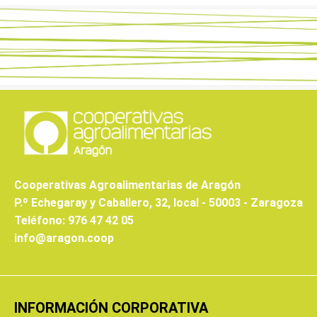
Cooperativas Agroalimentarias de Aragón
P.º Echegaray y Caballero, 32, local - 50003 - Zaragoza
Teléfono: 976 47 42 05
info@aragon.coop
INFORMACIÓN CORPORATIVA