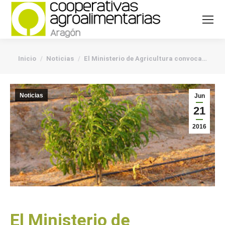
You are here:
Inicio
Noticias
El Ministerio de Agricultura convoca…
Noticias
Jun
21
2016
El Ministerio de