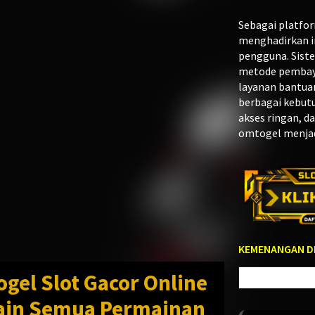
en.products.gen
en.products.gen
Sebagai platfo
menghadirkan i
pengguna. Siste
metode pembaya
layanan bantua
berbagai kebut
akses ringan, 
omtogel menjadi
KEMENANGAN DI
ogel Slot Gacor Online
main Semua Permainan