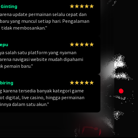
 Ginting
karena update permainan selalu cepat dan
 baru yang muncul setiap hari. Pengalaman
i tidak membosankan."
tepu
ya salah satu platform yang nyaman
arena navigasi website mudah dipahami
k pemain baru."
biring
g karena tersedia banyak kategori game
lot digital, live casino, hingga permainan
ainnya dalam satu akun."