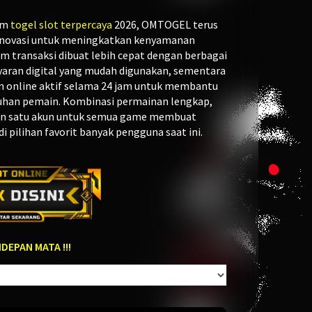
eral.regular_price
eral.sale_price
rm
togel slot terpercaya
2026, OMTOGEL terus
novasi untuk meningkatkan kenyamanan
m transaksi dibuat lebih cepat dengan berbagai
ran digital yang mudah digunakan, sementara
n online aktif selama 24 jam untuk membantu
uhan pemain. Kombinasi permainan lengkap,
dan satu akun untuk semua game membuat
 pilihan favorit banyak pengguna saat ini.
DEPAN MATA !!!