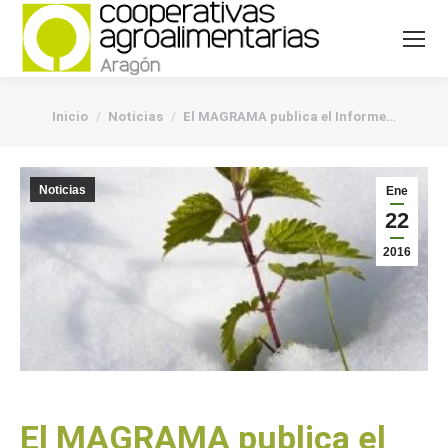
You are here:
Inicio
Noticias
El MAGRAMA publica el Informe…
Noticias
Ene
22
2016
El MAGRAMA publica el