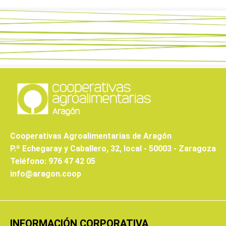
Cooperativas Agroalimentarias de Aragón
P.º Echegaray y Caballero, 32, local - 50003 - Zaragoza
Teléfono: 976 47 42 05
info@aragon.coop
INFORMACIÓN CORPORATIVA