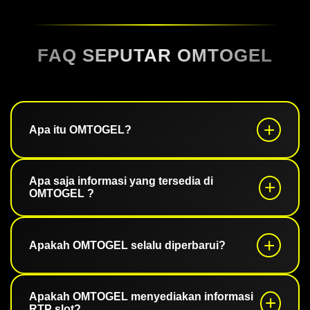
FAQ SEPUTAR OMTOGEL
Apa itu OMTOGEL?
OMTOGEL merupakan halaman informasi terbaru
Apa saja informasi yang tersedia di
yang membahas update permainan online, promo
OMTOGEL ?
harian, perkembangan slot digital, hingga informasi
Pengguna dapat menemukan berbagai informasi
menarik seputar dunia hiburan online 2026.
Apakah OMTOGEL selalu diperbarui?
seperti update permainan slot terbaru, pasaran
togel populer, event mingguan, promo spesial,
Ya, halaman berita dan informasi di OMTOGEL
serta berita terbaru terkait perkembangan platform
Apakah OMTOGEL menyediakan informasi
diperbarui secara berkala agar pengguna dapat
RTP slot?