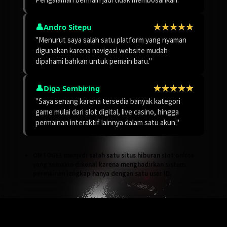
Andro Sitepu
"Menurut saya salah satu platform yang nyaman
digunakan karena navigasi website mudah
dipahami bahkan untuk pemain baru."
Diga Sembiring
"Saya senang karena tersedia banyak kategori
game mulai dari slot digital, live casino, hingga
permainan interaktif lainnya dalam satu akun."
OMTOGEL menjadi salah satu situs hiburan slot online
yang semakin dikenal karena menghadirkan sistem
permainan lengkap hanya dengan satu user ID.