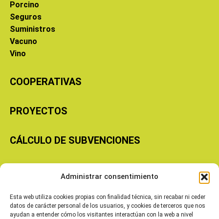
Porcino
Seguros
Suministros
Vacuno
Vino
COOPERATIVAS
PROYECTOS
CÁLCULO DE SUBVENCIONES
Copyright © 2026 Cooperativas Agroalimentarias de Aragón
Administrar consentimiento
Esta web utiliza cookies propias con finalidad técnica, sin recabar ni ceder
datos de carácter personal de los usuarios, y cookies de terceros que nos
ayudan a entender cómo los visitantes interactúan con la web a nivel