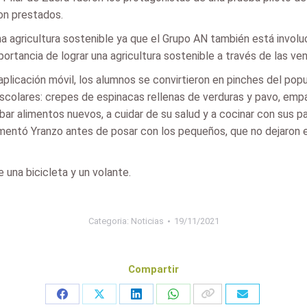
ron prestados.
a agricultura sostenible ya que el Grupo AN también está involu
ortancia de lograr una agricultura sostenible a través de las ven
plicación móvil, los alumnos se convirtieron en pinches del pop
colares: crepes de espinacas rellenas de verduras y pavo, empan
bar alimentos nuevos, a cuidar de su salud y a cocinar con sus pa
umentó Yranzo antes de posar con los pequeños, que no dejaron e
e una bicicleta y un volante.
Categoria:
Noticias
19/11/2021
Compartir
Share
Share
Share
Share