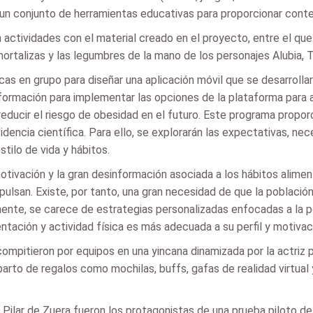
o un conjunto de herramientas educativas para proporcionar conte
 actividades con el material creado en el proyecto, entre el que
ortalizas y las legumbres de la mano de los personajes Alubia, T
cas en grupo para diseñar una aplicación móvil que se desarrolla
formación para implementar las opciones de la plataforma para 
ducir el riesgo de obesidad en el futuro. Este programa proporc
encia científica. Para ello, se explorarán las expectativas, ne
tilo de vida y hábitos.
tivación y la gran desinformación asociada a los hábitos aliment
pulsan. Existe, por tanto, una gran necesidad de que la població
mente, se carece de estrategias personalizadas enfocadas a la p
entación y actividad física es más adecuada a su perfil y motivac
compitieron por equipos en una yincana dinamizada por la actriz 
eparto de regalos como mochilas, buffs, gafas de realidad virtual 
El Pilar de Zuera fueron los protagonistas de una prueba piloto d