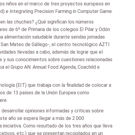
n los niños en el marco de tres proyectos europeos en
ld) e Integrating Precision Farming in Computer Game.
nen las chuches? ¿Qué significan los números
es de 6º de Primaria de los colegios El Pilar y Odón
na alimentación saludable durante sendas jornadas
 y San Mateo de Gállego-, el centro tecnológico AZTI
tividades llevadas a cabo, además de lograr que el
res y sus conocimientos sobre cuestiones relacionadas
pa el Grupo AN: Annual Food Agenda, Coachild e
logía (EIT) que trabaja con la finalidad de colocar a
ocios de 13 países de la Unión Europea como
ere.
 desarrollar opiniones informadas y críticas sobre
ste año se espera llegar a más de 2.000
iniciativa. Como resultado de los tres años que lleva
ucativos, etc.) que se presentan recopilados en un