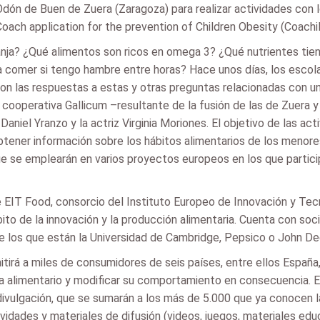
 y Odón de Buen de Zuera (Zaragoza) para realizar actividades co
oach application for the prevention of Children Obesity (Coachi
ranja? ¿Qué alimentos son ricos en omega 3? ¿Qué nutrientes tie
 comer si tengo hambre entre horas? Hace unos días, los escolar
on las respuestas a estas y otras preguntas relacionadas con u
a cooperativa Gallicum –resultante de la fusión de las de Zuera
Daniel Yranzo y la actriz Virginia Moriones. El objetivo de las ac
obtener información sobre los hábitos alimentarios de los meno
e se emplearán en varios proyectos europeos en los que partici
 EIT Food, consorcio del Instituto Europeo de Innovación y Tecno
bito de la innovación y la producción alimentaria. Cuenta con s
re los que están la Universidad de Cambridge, Pepsico o John De
tirá a miles de consumidores de seis países, entre ellos España,
a alimentario y modificar su comportamiento en consecuencia. E
vulgación, que se sumarán a los más de 5.000 que ya conocen la 
ividades y materiales de difusión (videos, juegos, materiales ed