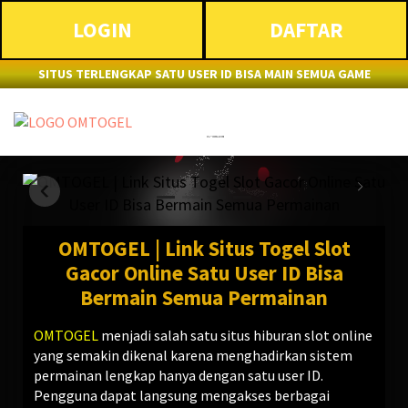
LOGIN
DAFTAR
SITUS TERLENGKAP SATU USER ID BISA MAIN SEMUA GAME
OMTOGEL | Link Situs Togel Slot
Gacor Online Satu User ID Bisa
Bermain Semua Permainan
OMTOGEL
menjadi salah satu situs hiburan slot online
yang semakin dikenal karena menghadirkan sistem
permainan lengkap hanya dengan satu user ID.
Pengguna dapat langsung mengakses berbagai