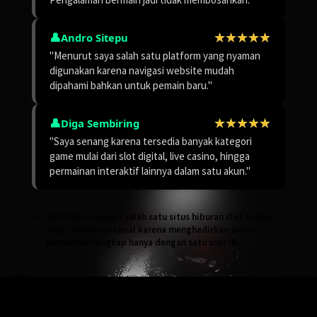
Andro Sitepu
"Menurut saya salah satu platform yang nyaman
digunakan karena navigasi website mudah
dipahami bahkan untuk pemain baru."
Diga Sembiring
"Saya senang karena tersedia banyak kategori
game mulai dari slot digital, live casino, hingga
permainan interaktif lainnya dalam satu akun."
OMTOGEL menjadi salah satu situs hiburan slot online
yang semakin dikenal karena menghadirkan sistem
permainan lengkap hanya dengan satu user ID.