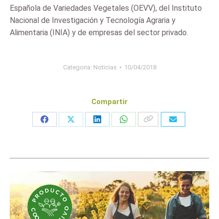
Española de Variedades Vegetales (OEVV), del Instituto
Nacional de Investigación y Tecnología Agraria y
Alimentaria (INIA) y de empresas del sector privado.
Categoria:
Noticias
10/04/2018
Compartir
Share
Share
Share
Share
on
on
on
on
Facebook
X
LinkedIn
WhatsApp