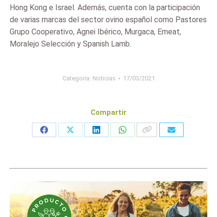
Hong Kong e Israel. Además, cuenta con la participación
de varias marcas del sector ovino español como Pastores
Grupo Cooperativo, Agnei Ibérico, Murgaca, Emeat,
Moralejo Selección y Spanish Lamb.
Categoria:
Noticias
17/03/2021
Compartir
Share
Share
Share
Share
on
on
on
on
Facebook
X
LinkedIn
WhatsApp