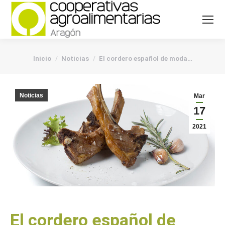
You are here:
Inicio
Noticias
El cordero español de moda…
Noticias
Mar
17
2021
El cordero español de