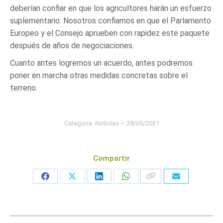
deberían confiar en que los agricultores harán un esfuerzo
suplementario. Nosotros confiamos en que el Parlamento
Europeo y el Consejo aprueben con rapidez este paquete
después de años de negociaciones.
Cuanto antes logremos un acuerdo, antes podremos
poner en marcha otras medidas concretas sobre el
terreno.
Categoria:
Noticias
28/05/2021
Compartir
Share
Share
Share
Share
on
on
on
on
Facebook
X
LinkedIn
WhatsApp