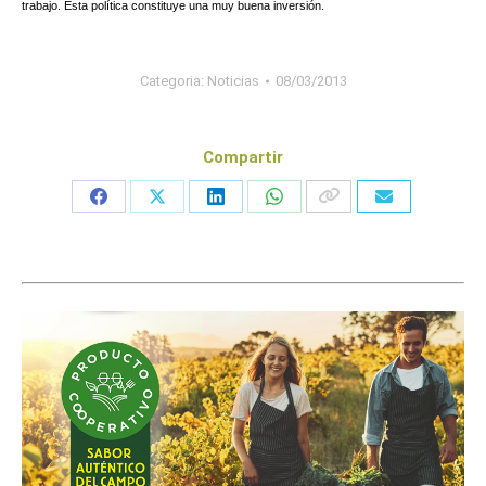
trabajo. Esta política constituye una muy buena inversión.
Categoria:
Noticias
08/03/2013
Compartir
Share
Share
Share
Share
on
on
on
on
Facebook
X
LinkedIn
WhatsApp