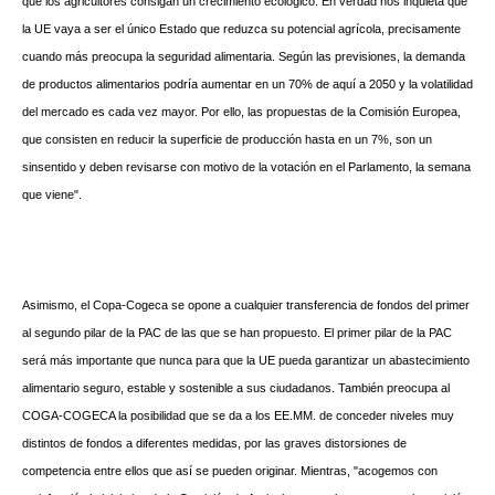
que los agricultores consigan un crecimiento ecológico. En verdad nos inquieta que
la UE vaya a ser el único Estado que reduzca su potencial agrícola, precisamente
cuando más preocupa la seguridad alimentaria. Según las previsiones, la demanda
de productos alimentarios podría aumentar en un 70% de aquí a 2050 y la volatilidad
del mercado es cada vez mayor. Por ello, las propuestas de la Comisión Europea,
que consisten en reducir la superficie de producción hasta en un 7%, son un
sinsentido y deben revisarse con motivo de la votación en el Parlamento, la semana
que viene".
Asimismo, el Copa-Cogeca se opone a cualquier transferencia de fondos del primer
al segundo pilar de la PAC de las que se han propuesto. El primer pilar de la PAC
será más importante que nunca para que la UE pueda garantizar un abastecimiento
alimentario seguro, estable y sostenible a sus ciudadanos. También preocupa al
COGA-COGECA la posibilidad que se da a los EE.MM. de conceder niveles muy
distintos de fondos a diferentes medidas, por las graves distorsiones de
competencia entre ellos que así se pueden originar. Mientras, "acogemos con