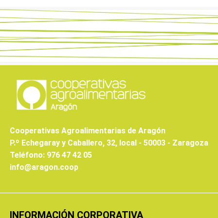
Cooperativas Agroalimentarias de Aragón
P.º Echegaray y Caballero, 32, local - 50003 - Zaragoza
Teléfono: 976 47 42 05
info@aragon.coop
INFORMACIÓN CORPORATIVA