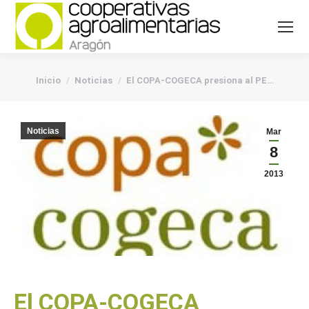
You are here:
Inicio
Noticias
El COPA-COGECA presiona al PE…
Noticias
Mar
8
2013
El COPA-COGECA