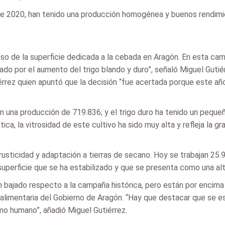
a de 2020, han tenido una producción homogénea y buenos rendim
so de la superficie dedicada a la cebada en Aragón. En esta ca
o por el aumento del trigo blando y duro”, señaló Miguel Gutiér
iérrez quien apuntó que la decisión “fue acertada porque este a
n una producción de 719.836; y el trigo duro ha tenido un peque
a, la vitrosidad de este cultivo ha sido muy alta y refleja la gr
, rusticidad y adaptación a tierras de secano. Hoy se trabajan 2
superficie que se ha estabilizado y que se presenta como una alt
 bajado respecto a la campaña histórica, pero están por encima 
alimentaria del Gobierno de Aragón. “Hay que destacar que se e
o humano”, añadió Miguel Gutiérrez.