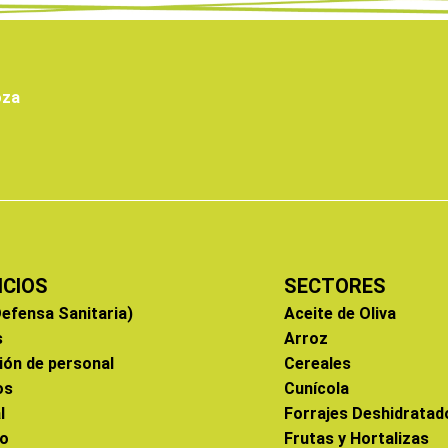
oza
ICIOS
SECTORES
efensa Sanitaria)
Aceite de Oliva
s
Arroz
ión de personal
Cereales
os
Cunícola
l
Forrajes Deshidratad
co
Frutas y Hortalizas