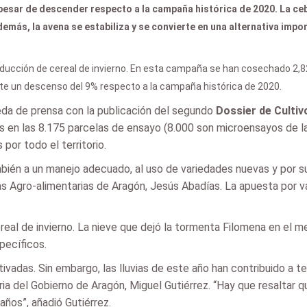
 pesar de descender respecto a la campaña histórica de 2020. La ceb
más, la avena se estabiliza y se convierte en una alternativa impor
ucción de cereal de invierno. En esta campaña se han cosechado 2,82 
ste un descenso del 9% respecto a la campaña histórica de 2020.
da de prensa con la publicación del segundo
Dossier de Cultiv
s en las 8.175 parcelas de ensayo (8.000 son microensayos de 
 por todo el territorio.
én a un manejo adecuado, al uso de variedades nuevas y por supue
 Agro-alimentarias de Aragón, Jesús Abadías. La apuesta por va
real de invierno. La nieve que dejó la tormenta Filomena en el me
pecíficos.
ivadas. Sin embargo, las lluvias de este año han contribuido a t
 del Gobierno de Aragón, Miguel Gutiérrez. “Hay que resaltar que
años”, añadió Gutiérrez.