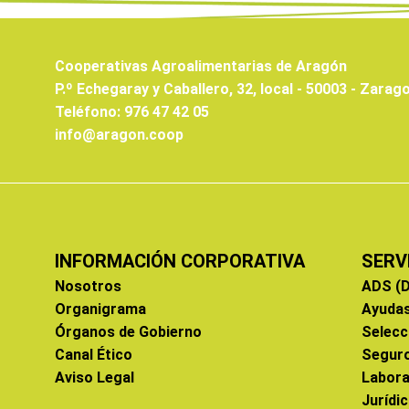
Cooperativas Agroalimentarias de Aragón
P.º Echegaray y Caballero, 32, local - 50003 - Zarag
Teléfono: 976 47 42 05
info@aragon.coop
INFORMACIÓN CORPORATIVA
SERV
Nosotros
ADS (D
Organigrama
Ayuda
Órganos de Gobierno
Selecc
Canal Ético
Segur
Aviso Legal
Labora
Jurídi