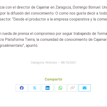
cia con el director de Cajamar en Zaragoza, Domingo Borruel. U
y por la difusión del conocimiento. O como nos gusta decir a todos
 sector. “Desde el productor a la empresa cooperativa y la comer
n rueda de prensa el compromiso por seguir trabajando de forma
ra Plataforma Tierra, la comunidad de conocimiento de Cajamar 
groalimentario”, apuntó.
Categoria:
Noticias
08/10/2021
Compartir
Share
Share
Share
Share
on
on
on
on
Facebook
X
LinkedIn
WhatsApp