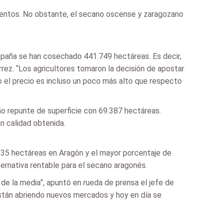
ientos. No obstante, el secano oscense y zaragozano
mpaña se han cosechado 441.749 hectáreas. Es decir,
rez. “Los agricultores tomaron la decisión de apostar
ño el precio es incluso un poco más alto que respecto
ño repunte de superficie con 69.387 hectáreas.
an calidad obtenida.
5.935 hectáreas en Aragón y el mayor porcentaje de
ernativa rentable para el secano aragonés.
de la media”, apuntó en rueda de prensa el jefe de
stán abriendo nuevos mercados y hoy en día se