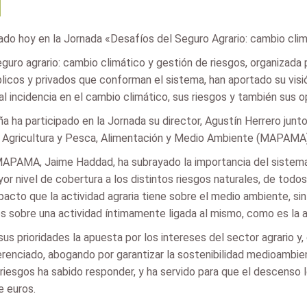
l
ado hoy en la Jornada «Desafíos del Seguro Agrario: cambio clim
uro agrario: cambio climático y gestión de riesgos, organizada
públicos y privados que conforman el sistema, han aportado su vis
l incidencia en el cambio climático, sus riesgos y también sus 
 ha participado en la Jornada su director, Agustín Herrero junt
de Agricultura y Pesca, Alimentación y Medio Ambiente (MAPAMA)
el MAPAMA, Jaime Haddad, ha subrayado la importancia del sistem
r nivel de cobertura a los distintos riesgos naturales, de todo
mpacto que la actividad agraria tiene sobre el medio ambiente, si
sobre una actividad íntimamente ligada al mismo, como es la ag
us prioridades la apuesta por los intereses del sector agrario y, 
erenciado, abogando por garantizar la sostenibilidad medioambient
 riesgos ha sabido responder, y ha servido para que el descenso
e euros.