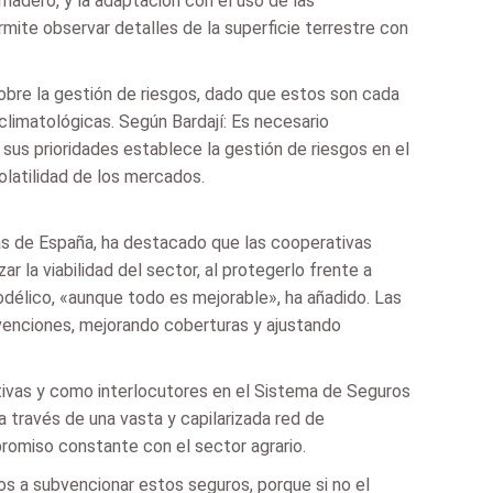
rnadero, y la adaptación con el uso de las
rmite observar detalles de la superficie terrestre con
sobre la gestión de riesgos, dado que estos son cada
climatológicas. Según Bardají: Es necesario
sus prioridades establece la gestión de riesgos en el
latilidad de los mercados.
as de España, ha destacado que las cooperativas
la viabilidad del sector, al protegerlo frente a
élico, «aunque todo es mejorable», ha añadido. Las
venciones, mejorando coberturas y ajustando
tivas y como interlocutores en el Sistema de Seguros
a través de una vasta y capilarizada red de
romiso constante con el sector agrario.
 a subvencionar estos seguros, porque si no el