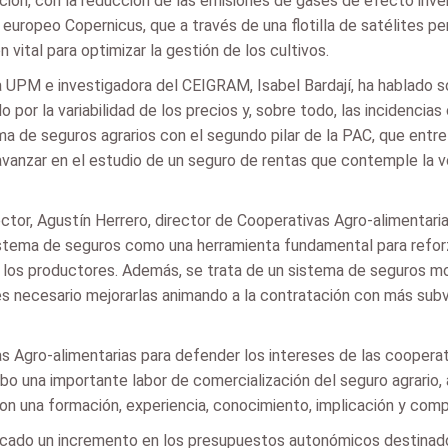
igación, con la reducción de las emisiones de gases de efecto inve
europeo Copernicus, que a través de una flotilla de satélites pe
 vital para optimizar la gestión de los cultivos.
la UPM e investigadora del CEIGRAM, Isabel Bardají, ha hablado 
or la variabilidad de los precios y, sobre todo, las incidencias 
a de seguros agrarios con el segundo pilar de la PAC, que entre 
 avanzar en el estudio de un seguro de rentas que contemple la vo
tor, Agustín Herrero, director de Cooperativas Agro-alimentari
stema de seguros como una herramienta fundamental para reforzar 
 los productores. Además, se trata de un sistema de seguros mod
es necesario mejorarlas animando a la contratación con más sub
s Agro-alimentarias para defender los intereses de las coopera
bo una importante labor de comercialización del seguro agrario, 
on una formación, experiencia, conocimiento, implicación y comp
icado un incremento en los presupuestos autonómicos destinados