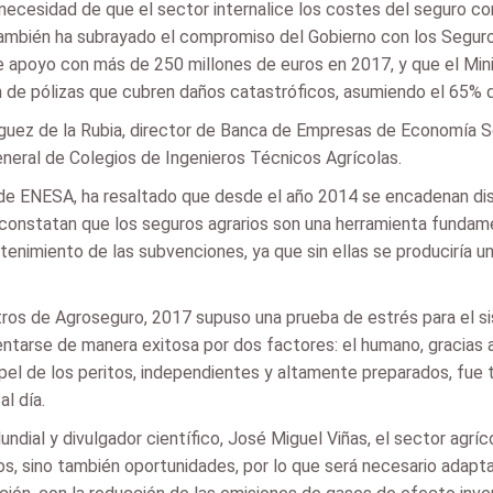
a necesidad de que el sector internalice los costes del seguro c
 También ha subrayado el compromiso del Gobierno con los Segur
de apoyo con más de 250 millones de euros en 2017, y que el Min
n de pólizas que cubren daños catastróficos, asumiendo el 65% d
uez de la Rubia, director de Banca de Empresas de Economía Soc
neral de Colegios de Ingenieros Técnicos Agrícolas.
 de ENESA, ha resaltado que desde el año 2014 se encadenan dist
 constatan que los seguros agrarios son una herramienta fundamen
enimiento de las subvenciones, ya que sin ellas se produciría u
tros de Agroseguro, 2017 supuso una prueba de estrés para el sis
entarse de manera exitosa por dos factores: el humano, gracias 
papel de los peritos, independientes y altamente preparados, fue
 día.
ndial y divulgador científico, José Miguel Viñas, el sector agrí
gos, sino también oportunidades, por lo que será necesario adapta