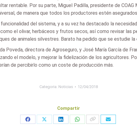
sultar rentable. Por su parte, Miguel Padilla, presidente de COAG
niversal, de manera que todos los productores estén asegurados 
funcionalidad del sistema, y a su vez ha destacado la necesida
 como el olivar, herbáceos y frutos secos, así como revisar las 
ues de animales silvestres. Barato ha pedido que se estudie la 
da Poveda, directora de Agroseguro, y José María García de Fr
ando el modelo, y mejorar la fidelización de los agricultores. Po
erían de percibirlo como un coste de producción más.
Categoria:
Noticias
12/04/2018
Compartir
Share
Share
Share
Share
on
on
on
on