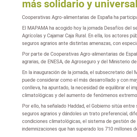
más solidario y universa
Cooperativas Agro-alimentarias de España ha particip
El MAPAMA ha acogido hoy la jornada Desafíos del seg
Agrícolas y Cajamar Caja Rural. En ella, los actores 
seguros agrarios ante distintas amenazas, con especia
Por parte de Cooperativas Agro-alimentarias de España
agrarias, de ENESA, de Agroseguro y del Ministerio 
En la inauguración de la jornada, el subsecretario d
puede considerar como el más desarrollado y con mayo
conlleva, ha apuntado, la necesidad de equilibrar el i
climatológicas y del aumento de fenómenos extremos 
Por ello, ha señalado Haddad, el Gobierno sitúa entre s
seguros agrarios y dándoles un trato preferencial, dif
condiciones climatológicas, el sistema de gestión de
indemnizaciones que han superado los 710 millones d