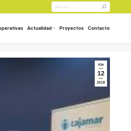
Search:
perativas
Actualidad
Proyectos
Contacto
perativas
Actualidad
Proyectos
Contacto
Abr
12
2018