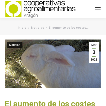
You are here:
Inicio
Noticias
El aumento de los costes…
Noticias
Mar
3
2022
El aumento de los costes