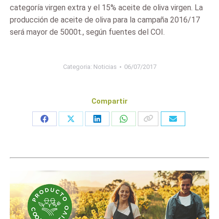
categoría virgen extra y el 15% aceite de oliva virgen. La
producción de aceite de oliva para la campaña 2016/17
será mayor de 5000t., según fuentes del COI.
Categoria:
Noticias
06/07/2017
Compartir
Share
Share
Share
Share
on
on
on
on
Facebook
X
LinkedIn
WhatsApp