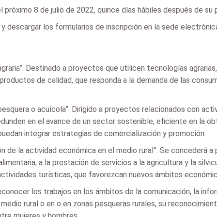
el próximo 8 de julio de 2022, quince días hábiles después de su 
y descargar los formularios de inscripción en la sede electrónica
 agraria”. Destinado a proyectos que utilicen tecnologías agrari
e productos de calidad, que responda a la demanda de las consu
 pesquera o acuícola”. Dirigido a proyectos relacionados con ac
edunden en el avance de un sector sostenible, eficiente en la ob
edan integrar estrategias de comercialización y promoción.
ión de la actividad económica en el medio rural”. Se concederá a
alimentaria, a la prestación de servicios a la agricultura y la silvi
as actividades turísticas, que favorezcan nuevos ámbitos económi
reconocer los trabajos en los ámbitos de la comunicación, la inf
el medio rural o en o en zonas pesqueras rurales, su reconocimien
ntre mujeres y hombres.