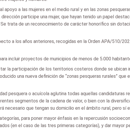
al apoyo a las mujeres en el medio rural y en las zonas pesquera
a dirección participe una mujer, que hayan tenido un papel desta
. Se trata de un reconocimiento de carácter honorífico sin dota
cto a los años anteriores, recogidas en la Orden APA/510/2022,
para incluir proyectos de municipios de menos de 5.000 habitan
tar la participación de los territorios costeros donde se ubican
roducido una nueva definición de “zonas pesqueras rurales” que 
vidad pesquera o acuícola aglutina todas aquellas candidaturas r
erentes segmentos de la cadena de valor, o bien con la diversifi
rá necesario que tengan su domicilio en el ámbito rural, pero sí 
 categorías, para poner mayor énfasis en la repercusión socioec
dos (en el caso de las tres primeras categorías), y dar mayor p