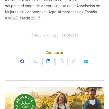
ocupado el cargo de vicepresidenta de la Asociación de
Mujeres de Cooperativas Agro-alimentarias de España,
AMCAE, desde 2017.
Categoria:
Noticias
21/06/2023
Compartir
Share
Share
Share
Share
on
on
on
on
Facebook
X
LinkedIn
WhatsApp