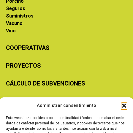
Porcino
Seguros
Suministros
Vacuno
Vino
COOPERATIVAS
PROYECTOS
CÁLCULO DE SUBVENCIONES
Copyright © 2026 Cooperativas Agroalimentarias de Aragón
Administrar consentimiento
Esta web utiliza cookies propias con finalidad técnica, sin recabar ni ceder
datos de carácter personal de los usuarios, y cookies de terceros que nos
ayudan a entender cómo los visitantes interactúan con la web a nivel