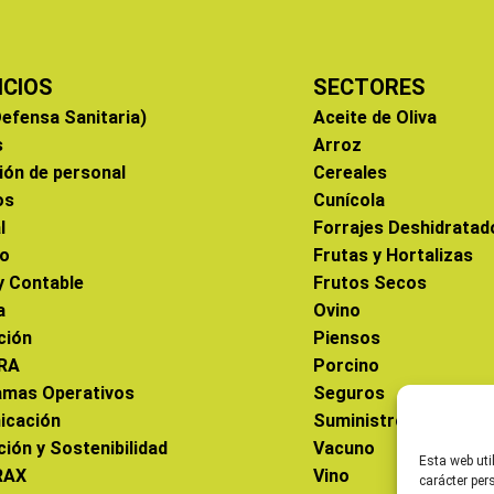
ICIOS
SECTORES
efensa Sanitaria)
Aceite de Oliva
s
Arroz
ión de personal
Cereales
os
Cunícola
l
Forrajes Deshidratad
co
Frutas y Hortalizas
 y Contable
Frutos Secos
a
Ovino
ción
Piensos
RA
Porcino
amas Operativos
Seguros
icación
Suministros
ción y Sostenibilidad
Vacuno
Esta web uti
RAX
Vino
carácter per