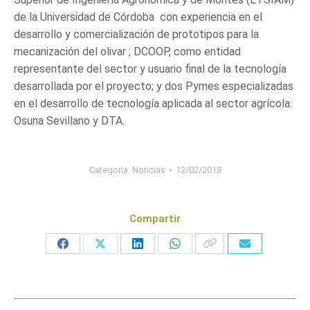
de la Universidad de Córdoba  con experiencia en el
desarrollo y comercialización de prototipos para la
mecanización del olivar ; DCOOP, como entidad
representante del sector y usuario final de la tecnología
desarrollada por el proyecto; y dos Pymes especializadas
en el desarrollo de tecnología aplicada al sector agrícola:
Osuna Sevillano y DTA.
Categoria:
Noticias
12/02/2018
Compartir
Share
Share
Share
Share
on
on
on
on
Facebook
X
LinkedIn
WhatsApp