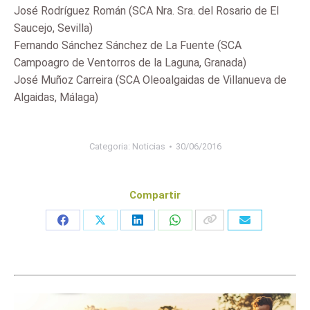
José Rodríguez Román (SCA Nra. Sra. del Rosario de El
Saucejo, Sevilla)
Fernando Sánchez Sánchez de La Fuente (SCA
Campoagro de Ventorros de la Laguna, Granada)
José Muñoz Carreira (SCA Oleoalgaidas de Villanueva de
Algaidas, Málaga)
Categoria:
Noticias
30/06/2016
Compartir
Share
Share
Share
Share
on
on
on
on
Facebook
X
LinkedIn
WhatsApp