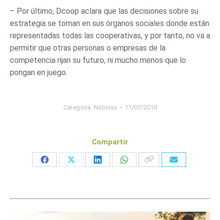
– Por último, Dcoop aclara que las decisiones sobre su
estrategia se toman en sus órganos sociales donde están
representadas todas las cooperativas, y por tanto, no va a
permitir que otras personas o empresas de la
competencia rijan su futuro, ni mucho menos que lo
pongan en juego.
Categoria:
Noticias
11/07/2018
Compartir
Share
Share
Share
Share
on
on
on
on
Facebook
X
LinkedIn
WhatsApp