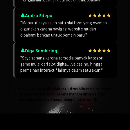
Andro Sitepu
"Menurut saya salah satu platform yang nyaman
digunakan karena navigasi website mudah
dipahami bahkan untuk pemain baru."
Diga Sembiring
"Saya senang karena tersedia banyak kategori
game mulai dari slot digital, live casino, hingga
permainan interaktif lainnya dalam satu akun."
OMTOGEL menjadi salah satu situs hiburan slot online
yang semakin dikenal karena menghadirkan sistem
permainan lengkap hanya dengan satu user ID.