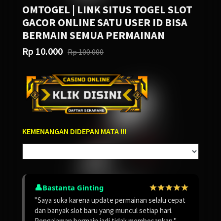
OMTOGEL | LINK SITUS TOGEL SLOT
GACOR ONLINE SATU USER ID BISA
BERMAIN SEMUA PERMAINAN
Rp 10.000
Translation
Translation
Rp 100.000
missing:
missing:
en.products.general.regular_price
en.products.general.sale_price
KEMENANGAN DIDEPAN MATA !!!
Bastanta Ginting
"Saya suka karena update permainan selalu cepat
dan banyak slot baru yang muncul setiap hari.
Pengalaman bermain jadi tidak membosankan."