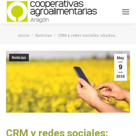
You are here:
Inicio
Noticias
CRM y redes sociales: aliados…
Noticias
May
9
2016
CRM y redes sociales: