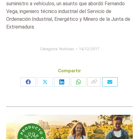
suministro a vehículos, un asunto que abordó Fernando
Vega, ingeniero técnico industrial del Servicio de
Ordenación Industrial, Energético y Minero de la Junta de
Extremadura.
Categoria:
Noticias
14/12/2017
Compartir
Share
Share
Share
Share
on
on
on
on
Facebook
X
LinkedIn
WhatsApp