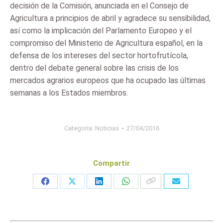
decisión de la Comisión, anunciada en el Consejo de
Agricultura a principios de abril y agradece su sensibilidad,
así como la implicación del Parlamento Europeo y el
compromiso del Ministerio de Agricultura español, en la
defensa de los intereses del sector hortofrutícola,
dentro del debate general sobre las crisis de los
mercados agrarios europeos que ha ocupado las últimas
semanas a los Estados miembros.
Categoria:
Noticias
27/04/2016
Compartir
Share
Share
Share
Share
on
on
on
on
Facebook
X
LinkedIn
WhatsApp