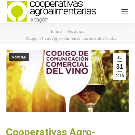
You are here:
Inicio
Noticias
Cooperativas Agro-alimentarias se adhiere al…
Noticias
Jul
31
2018
Cooperativas Agro-