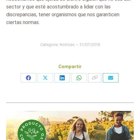
sector y que esté acostumbrado a lidiar con las
discrepancias, tener organismos que nos garanticen
ciertas normas.
Categoria:
Noticias
31/07/2018
Compartir
Share
Share
Share
Share
on
on
on
on
Facebook
X
LinkedIn
WhatsApp