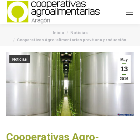
You are here:
Inicio
Noticias
Cooperativas Agro-alimentarias prevé una producción…
Noticias
May
13
2016
Cooperativas Agro-