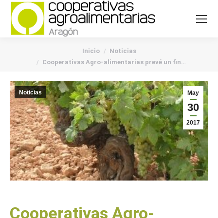
You are here:
Inicio
Noticias
Cooperativas Agro-alimentarias prevé un fin…
Noticias
May
30
2017
Cooperativas Agro-