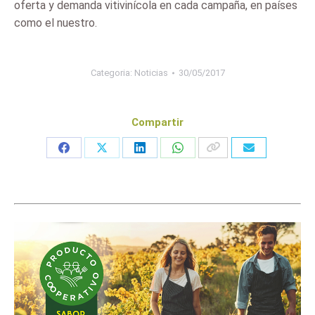
oferta y demanda vitivinícola en cada campaña, en países
como el nuestro.
Categoria:
Noticias
30/05/2017
Compartir
Share
Share
Share
Share
on
on
on
on
Facebook
X
LinkedIn
WhatsApp