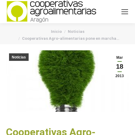
You are here:
Inicio
Noticias
Cooperativas Agro-alimentarias pone en marcha…
Noticias
Mar
18
2013
Cooperativas Agro-