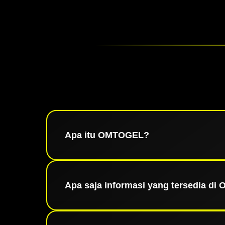
Apa itu OMTOGEL?
OMTOGEL merupakan halaman informasi terba
menarik seputar dunia hiburan online 2026.
Apa saja informasi yang tersedia d
Pengguna dapat menemukan berbagai informasi