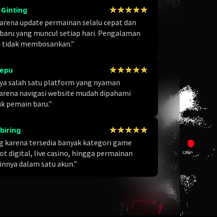
 Ginting
karena update permainan selalu cepat dan
 baru yang muncul setiap hari. Pengalaman
i tidak membosankan."
tepu
ya salah satu platform yang nyaman
arena navigasi website mudah dipahami
k pemain baru."
biring
g karena tersedia banyak kategori game
lot digital, live casino, hingga permainan
ainnya dalam satu akun."