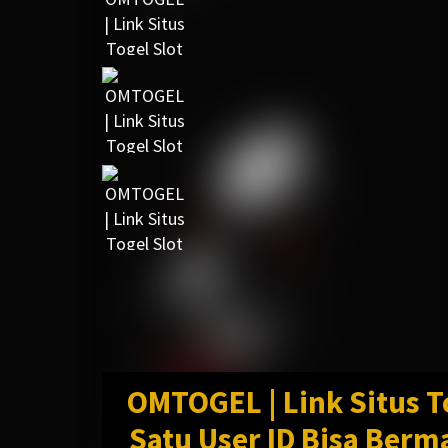
OMTOGEL | Link Situs T
Satu User ID Bisa Ber