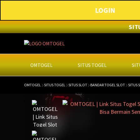
LOGIN
SIT
OMTOGEL
SITUS TOGEL
SIT
OMTOGEL
SITUS TOGEL
SITUS SLOT
BANDAR TOGEL SLOT
SITUS 