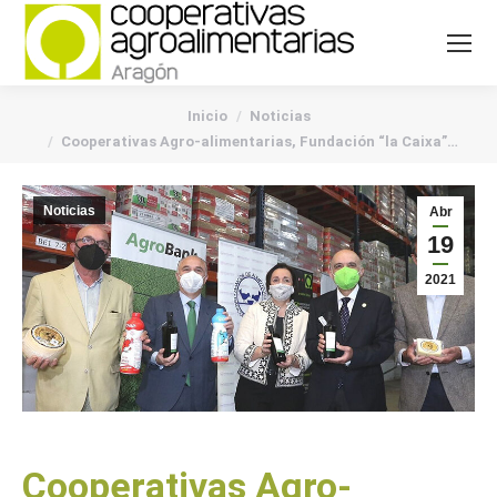
You are here:
Inicio
Noticias
Cooperativas Agro-alimentarias, Fundación “la Caixa”…
Noticias
Abr
19
2021
Cooperativas Agro-