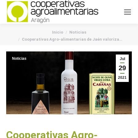
You are here:
Inicio
Noticias
Cooperativas Agro-alimentarias de Jaén valoriza…
Noticias
Jul
29
2021
Cooperativas Agro-