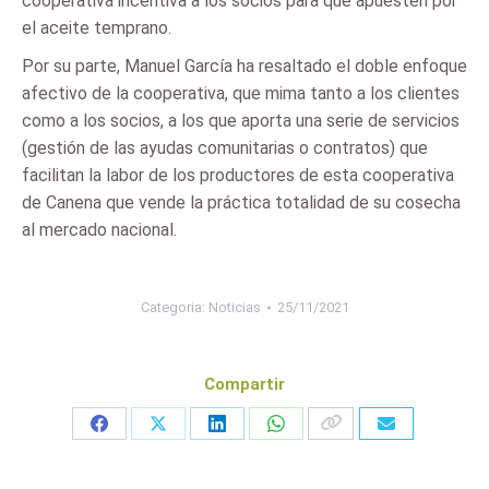
cooperativa incentiva a los socios para que apuesten por
el aceite temprano.
Por su parte, Manuel García ha resaltado el doble enfoque
afectivo de la cooperativa, que mima tanto a los clientes
como a los socios, a los que aporta una serie de servicios
(gestión de las ayudas comunitarias o contratos) que
facilitan la labor de los productores de esta cooperativa
de Canena que vende la práctica totalidad de su cosecha
al mercado nacional.
Categoria:
Noticias
25/11/2021
Compartir
Share
Share
Share
Share
on
on
on
on