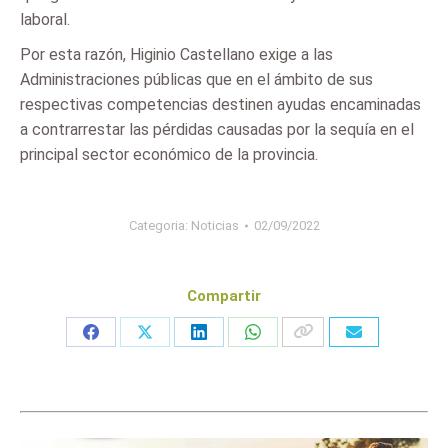
laboral.
Por esta razón, Higinio Castellano exige a las
Administraciones públicas que en el ámbito de sus
respectivas competencias destinen ayudas encaminadas
a contrarrestar las pérdidas causadas por la sequía en el
principal sector económico de la provincia.
Categoria:
Noticias
02/09/2022
Compartir
Share
Share
Share
Share
on
on
on
on
Facebook
X
LinkedIn
WhatsApp