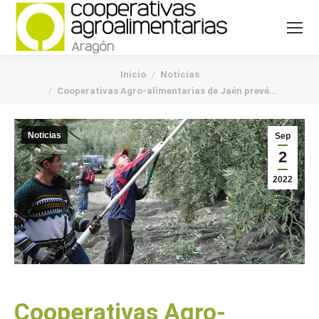
You are here:
Inicio
Noticias
Cooperativas Agro-alimentarias de Jaén prevé…
Noticias
Sep
2
2022
Cooperativas Agro-