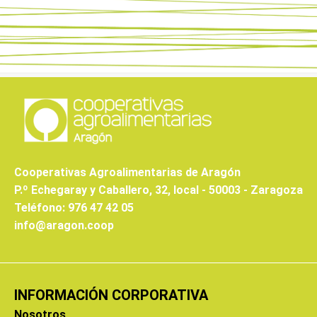
Cooperativas Agroalimentarias de Aragón
P.º Echegaray y Caballero, 32, local - 50003 - Zaragoza
Teléfono: 976 47 42 05
info@aragon.coop
INFORMACIÓN CORPORATIVA
Nosotros