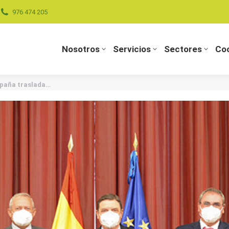
976 474 205
Nosotros
Servicios
Sectores
Coo
Nosotros
Servicios
Sectores
Coo
spaña traslada…