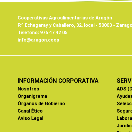
Cooperativas Agroalimentarias de Aragón
P.º Echegaray y Caballero, 32, local - 50003 - Zarag
Teléfono: 976 47 42 05
info@aragon.coop
INFORMACIÓN CORPORATIVA
SERV
Nosotros
ADS (D
Organigrama
Ayuda
Órganos de Gobierno
Selecc
Canal Ético
Segur
Aviso Legal
Labora
Jurídi