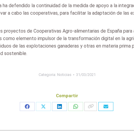
 ha defendido la continuidad de la medida de apoyo a la integra
ar a cabo las cooperativas, para facilitar la adaptación de las
os proyectos de Cooperativas Agro-alimentarias de España para 
como elemento impulsor de la transformación digital en la agric
iduos de las explotaciones ganaderas y otras en materia prima pa
d sostenible.
Categoria:
Noticias
31/03/2021
Compartir
Share
Share
Share
Share
on
on
on
on
Facebook
X
LinkedIn
WhatsApp