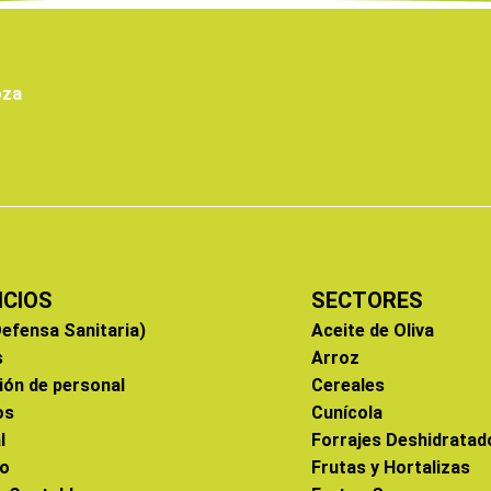
oza
ICIOS
SECTORES
efensa Sanitaria)
Aceite de Oliva
s
Arroz
ión de personal
Cereales
os
Cunícola
l
Forrajes Deshidratad
co
Frutas y Hortalizas