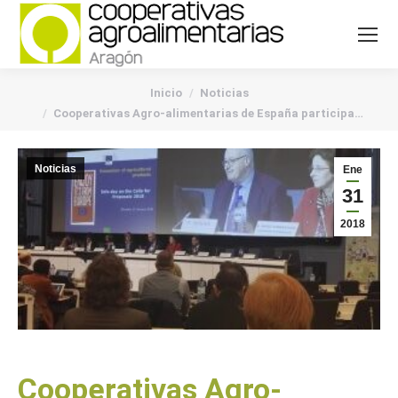
You are here:
Inicio
Noticias
Cooperativas Agro-alimentarias de España participa…
Noticias
Ene
31
2018
Cooperativas Agro-