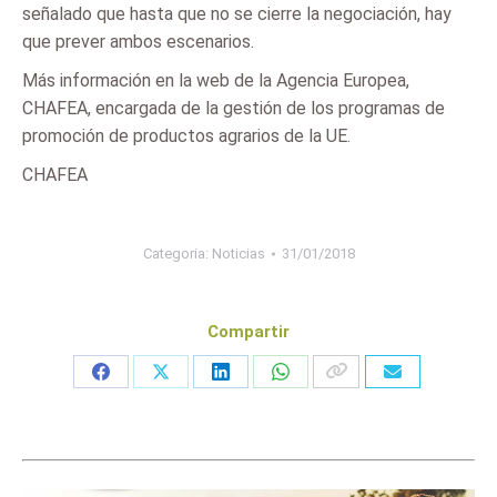
señalado que hasta que no se cierre la negociación, hay
que prever ambos escenarios.
Más información en la web de la Agencia Europea,
CHAFEA, encargada de la gestión de los programas de
promoción de productos agrarios de la UE.
CHAFEA
Categoria:
Noticias
31/01/2018
Compartir
Share
Share
Share
Share
on
on
on
on
Facebook
X
LinkedIn
WhatsApp