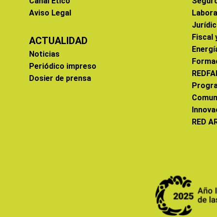
Canal Ético
Segur
Aviso Legal
Labora
Jurídi
Fiscal
ACTUALIDAD
Energí
Noticias
Forma
Periódico impreso
REDFA
Dosier de prensa
Progr
Comun
Innova
RED A