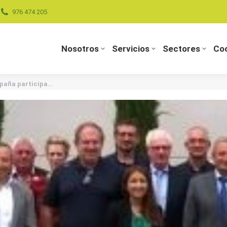
976 474 205
Nosotros
Servicios
Sectores
Coo
Nosotros
Servicios
Sectores
Coo
spaña participa…