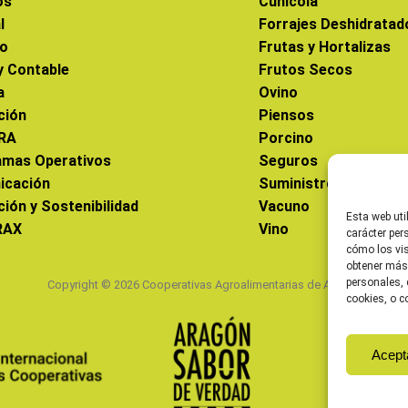
os
Cunícola
l
Forrajes Deshidratad
co
Frutas y Hortalizas
 y Contable
Frutos Secos
a
Ovino
ción
Piensos
RA
Porcino
amas Operativos
Seguros
icación
Suministros
ción y Sostenibilidad
Vacuno
Esta web uti
RAX
Vino
carácter per
cómo los vis
obtener más
personales, 
Copyright © 2026 Cooperativas Agroalimentarias de Aragón
cookies, o c
Acept