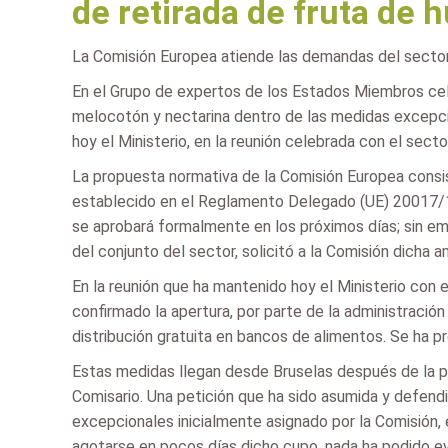
de retirada de fruta de h
La Comisión Europea atiende las demandas del sector
En el Grupo de expertos de los Estados Miembros cele
melocotón y nectarina dentro de las medidas excepci
hoy el Ministerio, en la reunión celebrada con el secto
La propuesta normativa de la Comisión Europea consis
establecido en el Reglamento Delegado (UE) 20017/116
se aprobará formalmente en los próximos días; sin em
del conjunto del sector, solicitó a la Comisión dicha a
En la reunión que ha mantenido hoy el Ministerio con 
confirmado la apertura, por parte de la administració
distribución gratuita en bancos de alimentos. Se ha p
Estas medidas llegan desde Bruselas después de la peti
Comisario. Una petición que ha sido asumida y defend
excepcionales inicialmente asignado por la Comisión,
agotarse en pocos días dicho cupo, nada ha podido ev