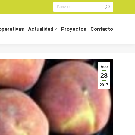
Search:
perativas
Actualidad
Proyectos
Contacto
perativas
Actualidad
Proyectos
Contacto
Ago
28
2017