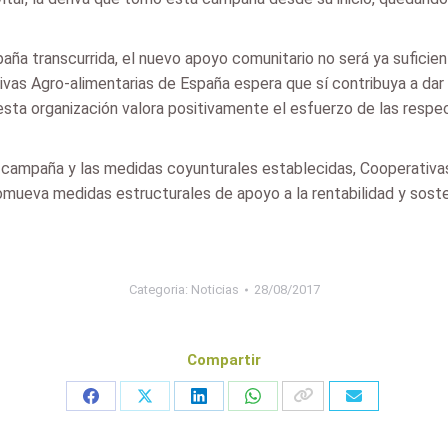
aña transcurrida, el nuevo apoyo comunitario no será ya suficie
as Agro-alimentarias de España espera que sí contribuya a dar u
 esta organización valora positivamente el esfuerzo de las respec
ta campaña y las medidas coyunturales establecidas, Cooperativa
mueva medidas estructurales de apoyo a la rentabilidad y sosten
Categoria:
Noticias
28/08/2017
Compartir
Share
Share
Share
Share
on
on
on
on