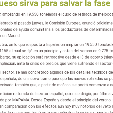
ueso sirva para salvar la fase
, ampliando en 19.550 toneladas el cupo de retirada de melocot
brado el pasado jueves, la Comisión Europea, anunció oficialmen
onales de ayuda comunitaria a los productores de determinadas 
r en Madrid.
tirá, en lo que respecta a España, en ampliar en 19.550 tonelad
5 el cual se fijó en un principio y antes del verano en 9.775 
bargo, su aplicación será retroactiva desde el 3 de agosto (sie
mpliación, ante la crisis de precios que viene sufriendo el sector
el sector, se han concretado algunos de los detalles técnicos de
n española, de un nuevo tramo para que las nuevas retiradas se 
recisado también que, a partir de mañana, se podrá comenzar a no
ción reiterada del sector español, quien se dirigió, por última 
ida por MAPAMA. Desde España y desde el principio del verano, s
 en comparación con los efectos aún hoy muy notorios del veto 
itar, la deriva que tomó esta campaña desde su inicio, quedando 