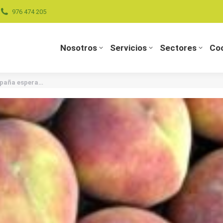
976 474 205
Nosotros
Servicios
Sectores
Coo
Nosotros
Servicios
Sectores
Coo
spaña espera…