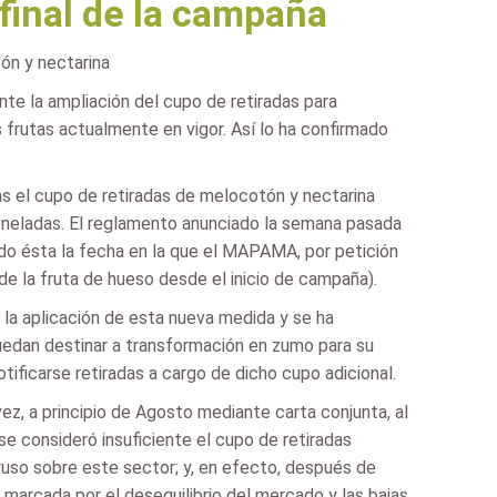
 final de la campaña
ón y nectarina
te la ampliación del cupo de retiradas para
frutas actualmente en vigor. Así lo ha confirmado
as el cupo de retiradas de melocotón y nectarina
toneladas. El reglamento anunciado la semana pasada
ndo ésta la fecha en la que el MAPAMA, por petición
 de la fruta de hueso desde el inicio de campaña).
 la aplicación de esta nueva medida y se ha
puedan destinar a transformación en zumo para su
tificarse retiradas a cargo de dicho cupo adicional.
vez, a principio de Agosto mediante carta conjunta, al
e consideró insuficiente el cupo de retiradas
ruso sobre este sector; y, en efecto, después de
marcada por el desequilibrio del mercado y las bajas