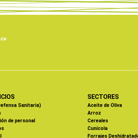
oza
ICIOS
SECTORES
efensa Sanitaria)
Aceite de Oliva
s
Arroz
ión de personal
Cereales
os
Cunícola
l
Forrajes Deshidratad